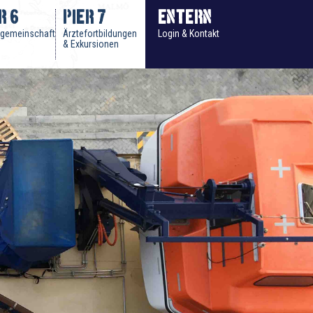
r 6
Pier 7
Entern
rgemeinschaft
Ärztefortbildungen
Login & Kontakt
& Exkursionen