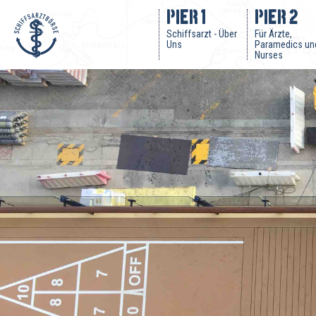
Navigation
Navigation
Zurück
Navigation
PIER 1
Pier 2
überspringen
überspringen
überspringen
Schiffsarzt - Über
Für Ärzte,
Uns
Paramedics un
Nurses