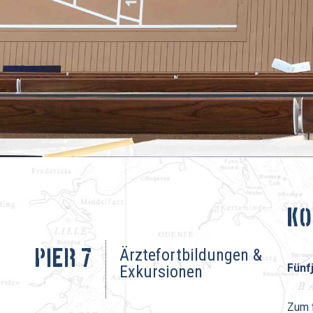
Ko
Ärztefortbildungen &
Pier 7
Fünf
Exkursionen
Zum f