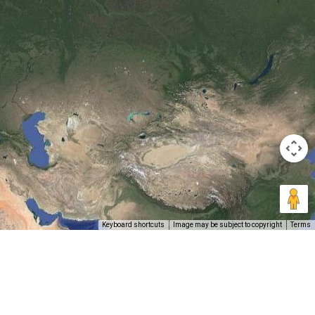
next
Keyboard shortcuts
Image may be subject to copyright
Terms