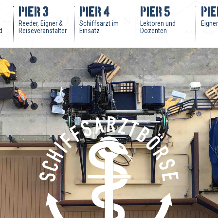
Pier 3
Pier 4
Pier 5
Pie
Reeder, Eigner &
Schiffsarzt im
Lektoren und
Eigne
d
Reiseveranstalter
Einsatz
Dozenten